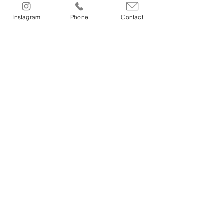
願いをカタチにしました。
Instagram
Phone
Contact
お知らせ
blog
過ごし方提案
コメント
コメントを追加…
​CONTACT