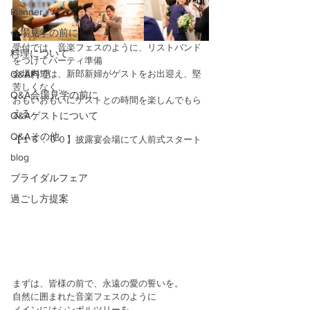
Planner
会場見学の前に
受付では、音楽フェスのように、リストバンド
料理について
をつけてパーティ準備
Q&A料理
会場内では、新郎新婦がゲストをお出迎え、堅
苦しくなく、
Q&A会場見学の前に
おもいおもいにゲストとの時間を楽しんでもら
える
Q&Aゲストについて
Q&Aその他
【１６：００】披露宴会場にて人前式スタート
blog
ブライダルフェア
過ごし方提案
まずは、皆様の前で、永遠の愛の誓いを。
自然に囲まれた音楽フェスのように
メインにはシンボルツリーを。