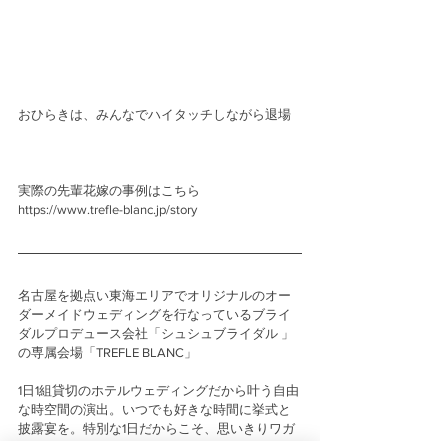
おひらきは、みんなでハイタッチしながら退場
実際の先輩花嫁の事例はこちら
https://www.trefle-blanc.jp/story
名古屋を拠点い東海エリアでオリジナルのオー
ダーメイドウェディングを行なっているブライ
ダルプロデュース会社「シュシュブライダル 」
の専属会場「TREFLE BLANC」
1日1組貸切のホテルウェディングだから叶う自由
な時空間の演出。いつでも好きな時間に挙式と
披露宴を。特別な1日だからこそ、思いきりワガ
ママに、思いきり贅沢過ごしてほしい。そんな