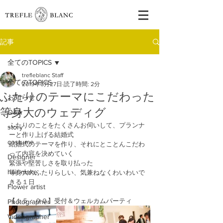
記事
全てのTOPICS
trefleblanc Staff
全てのTOPICS
2019年6月27日
読了時間: 2分
ふたりのテーマにこだわった
お知らせ
等身大のウェディグ
Q&A
ふたりのことをたくさんお伺いして、プランナ
story
ーと作り上げる結婚式
costume
結婚式のテーマを作り、それにとことんこだわ
って内容を決めていく
Designer
緊張や堅苦しさを取り払った
hair make
等身大のふたりらしい、気兼ねなくわいわいで
きる１日
Flower artist
【１５：００】受付＆ウェルカムパーティ
Photographer
Videographer