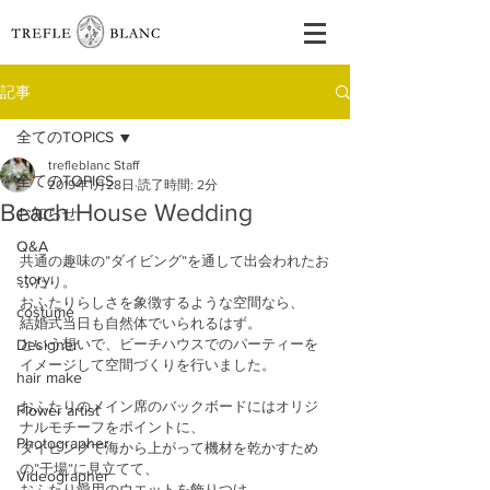
記事
全てのTOPICS
trefleblanc Staff
全てのTOPICS
2019年1月28日
読了時間: 2分
Beach House Wedding
お知らせ
Q&A
共通の趣味の”ダイビング”を通して出会われたお
story
ふたり。
おふたりらしさを象徴するような空間なら、
costume
結婚式当日も自然体でいられるはず。
Designer
という想いで、ビーチハウスでのパーティーを
イメージして空間づくりを行いました。
hair make
おふたりのメイン席のバックボードにはオリジ
Flower artist
ナルモチーフをポイントに、
Photographer
ダイビングで海から上がって機材を乾かすため
の”干場”に見立てて、
Videographer
おふたり愛用のウエットを飾りつけ。