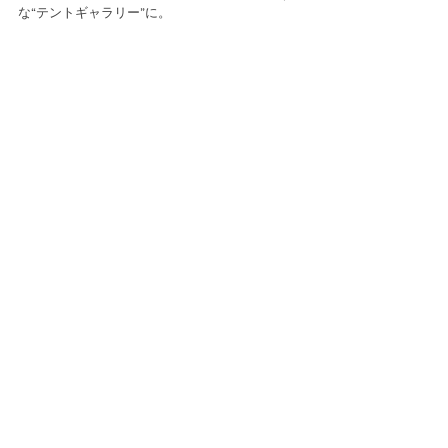
な“テントギャラリー”に。  