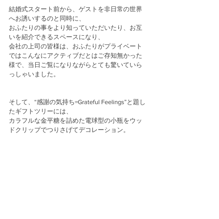
結婚式スタート前から、ゲストを非日常の世界
へお誘いするのと同時に、
おふたりの事をより知っていただいたり、お互
いを紹介できるスペースになり、
会社の上司の皆様は、おふたりがプライベート
ではこんなにアクティブだとはご存知無かった
様で、当日ご覧になりながらとても驚いていら
っしゃいました。
そして、“感謝の気持ち=Grateful Feelings”と題し
たギフトツリーには、
カラフルな金平糖を詰めた電球型の小瓶をウッ
ドクリップでつりさげてデコレーション。 