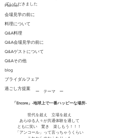
ていただきました
Planner
会場見学の前に
料理について
Q&A料理
Q&A会場見学の前に
Q&Aゲストについて
Q&Aその他
blog
ブライダルフェア
過ごし方提案
ー　テーマ　ー
「Encore」-地球上で一番ハッピーな場所-
世代を超え　立場を超え
あらゆる人々が共通体験を通して
ともに笑い　驚き　楽しもう！！！
「アンコール」って言っちゃうくらい