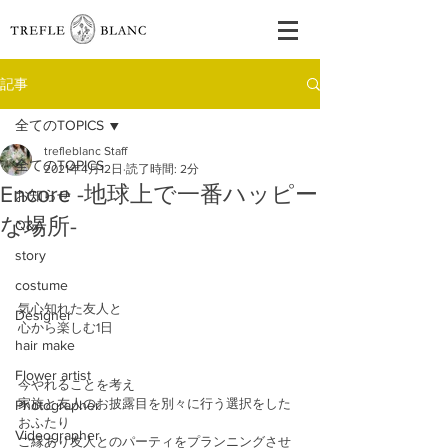
記事
全てのTOPICS
trefleblanc Staff
全てのTOPICS
2021年4月12日
読了時間: 2分
Encore -地球上で一番ハッピー
お知らせ
な場所-
Q&A
story
costume
気心知れた友人と
Designer
心から楽しむ1日
hair make
Flower artist
今やれることを考え
家族と友人のお披露目を別々に行う選択をした
Photographer
おふたり
Videographer
ご縁あり友人とのパーティをプランニングさせ